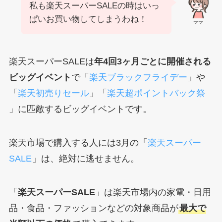
私も楽天スーパーSALEの時はいっ
ぱいお買い物してしまうわね！
ママ
楽天スーパーSALEは
年4回3ヶ月ごと
に開催される
ビッグイベント
で「
楽天ブラックフライデー
」や
「
楽天初売りセール
」「
楽天超ポイントバック祭
」に匹敵するビッグイベントです。
楽天市場で購入する人には3月の「
楽天スーパー
SALE
」は、絶対に逃せません。
「
楽天スーパーSALE
」は楽天市場内の家電・日用
品・食品・ファッションなどの対象商品が
最大で