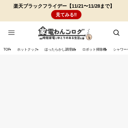
楽天ブラックフライデー【11/21〜11/28まで】
見てみる‼︎
TOP
ホットクック
ほったらかし調理鍋
ロボット掃除機
シャワー