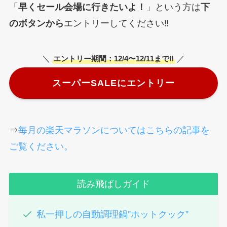
「
早くセール会場に行きたいよ！
」という方は
下
のボタンから
エントリーしてください‼︎
＼
／
エントリー期間：
12/4〜12/11まで‼︎
スーパーSALEにエントリー
⇒
毎月の楽天マラソンについてはこちらの記事を
ご覧ください。
読み飛ばしガイド
私一押しの自動調理鍋”ホットクック”