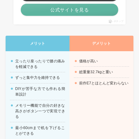
公式サイトを見る
ポチップ
メリット
デメリット
立ったり座ったりで腰の痛み
価格が高い
を軽減できる
総重量32.7kgと重い
ずっと集中力を維持できる
前作E7とほとんど変わらない
DIYが苦手な方でも作れる簡
単設計
メモリー機能で自分の好きな
高さがボタン一つで実現でき
る
最小60cmまで机を下げるこ
とができる