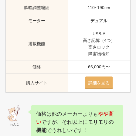
脚幅調整範囲
110~190cm
モーター
デュアル
USB-A
高さ記憶（4つ）
搭載機能
高さロック
障害物検知
価格
66,000円〜
購入サイト
詳細を見る
価格は他のメーカーよりも
やや高
い
ですが、それ以上に
モリモリの
わんこ
機能
でうれしいです！