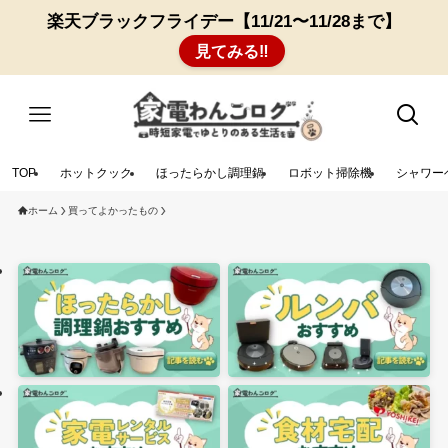
楽天ブラックフライデー【11/21〜11/28まで】
見てみる‼︎
TOP
ホットクック
ほったらかし調理鍋
ロボット掃除機
シャワー
ホーム
買ってよかったもの