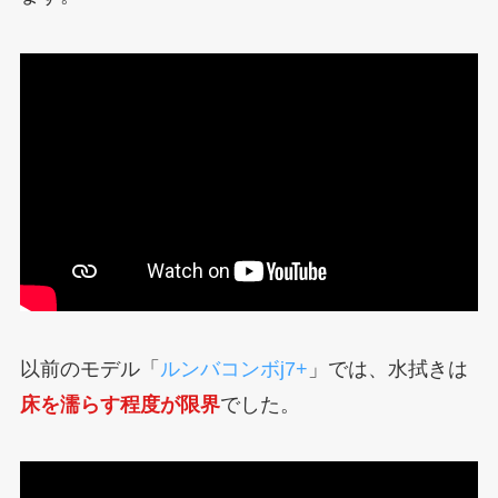
以前のモデル「
ルンバコンボj7+
」では、水拭きは
床を濡らす程度が限界
でした。