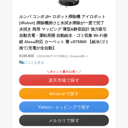
ルンバ コンボ j9+ ロボット掃除機 アイロボット
(iRobot) 掃除機掛けと水拭き掃除が一度で完了
水拭き 両用 マッピング 薄型&静音設計 強力吸引
自動充電・運転再開 自動給水・ゴミ収集 Wi-Fi接
続 Alexa対応 カーペット 畳 c975860 【給水/ゴミ
捨て/充電が全自動】
¥199,800
（2023/09/27 07:09時点 | Amazon調べ）
口コミを見る
＼ポイント最大11倍！／
楽天市場で探す
Amazonで探す
Yahooショッピングで探す
メルカリで探す