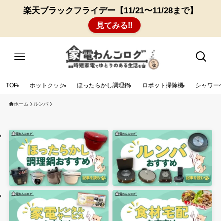
楽天ブラックフライデー【11/21〜11/28まで】
見てみる‼︎
TOP
ホットクック
ほったらかし調理鍋
ロボット掃除機
シャワー
ホーム
ルンバ