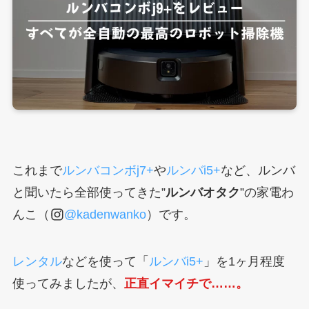
これまで
ルンバコンボj7+
や
ルンバi5+
など、ルンバ
と聞いたら全部使ってきた”
ルンバオタク
”の家電わ
んこ（
@kadenwanko
）です。
レンタル
などを使って「
ルンバi5+
」を1ヶ月程度
使ってみましたが、
正直イマイチで……。