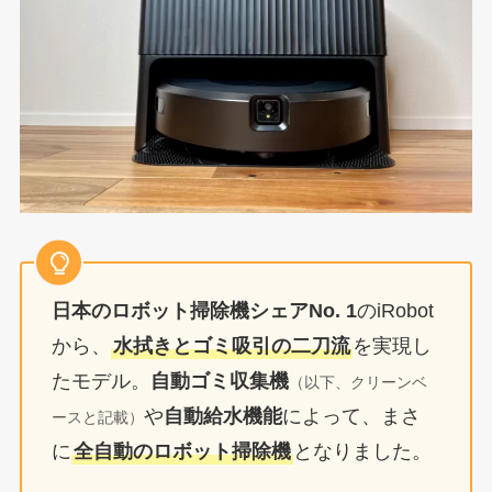
日本のロボット掃除機シェアNo. 1
のiRobot
から、
水拭きとゴミ吸引の二刀流
を実現し
たモデル。
自動ゴミ収集機
（以下、クリーンベ
や
自動給水機能
によって、まさ
ースと記載）
に
全自動のロボット掃除機
となりました。