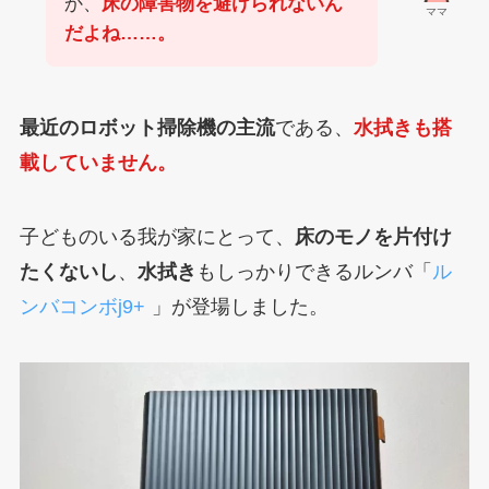
か、
床の障害物を避けられないん
ママ
だよね……。
最近のロボット掃除機の主流
である、
水拭きも搭
載していません。
子どものいる我が家にとって、
床のモノを片付け
たくないし
、
水拭き
もしっかりできるルンバ「
ル
ンバコンボj9+
」が登場しました。