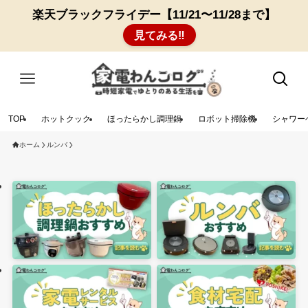
楽天ブラックフライデー【11/21〜11/28まで】
見てみる‼︎
TOP
ホットクック
ほったらかし調理鍋
ロボット掃除機
シャワー
ホーム
ルンバ