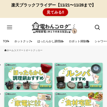
楽天ブラックフライデー【11/21〜11/28まで】
見てみる‼︎
TOP
ホットクック
ほったらかし調理鍋
ロボット掃除機
シャワー
ホーム
スマートオートクッカー