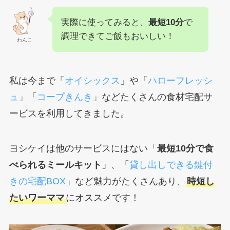
実際に使ってみると、
最短10分
で
調理できてご飯もおいしい！
わんこ
私は今まで「
オイシックス
」や「
ハローフレッシ
ュ
」「
コープきんき
」などたくさんの食材宅配サ
ービスを利用してきました。
ヨシケイは他のサービスにはない「
最短10分で食
べられるミールキット
」、「
貸し出しできる鍵付
きの宅配BOX
」など魅力がたくさんあり、
時短し
たいワーママ
にオススメです！