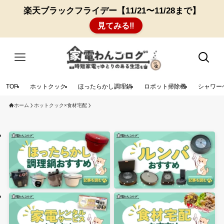
楽天ブラックフライデー【11/21〜11/28まで】
見てみる‼︎
TOP
ホットクック
ほったらかし調理鍋
ロボット掃除機
シャワー
ホーム
ホットクック×食材宅配