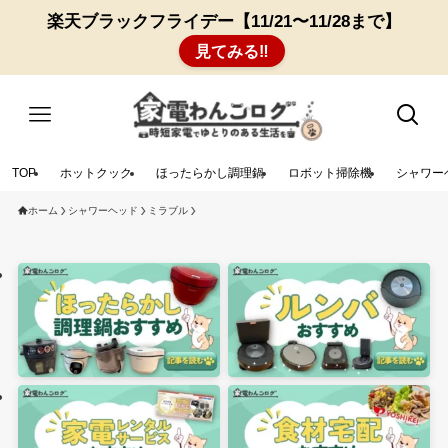
楽天ブラックフライデー【11/21〜11/28まで】
見てみる‼︎
TOP
ホットクック
ほったらかし調理鍋
ロボット掃除機
シャワー
ホーム
シャワーヘッド
ミラブル