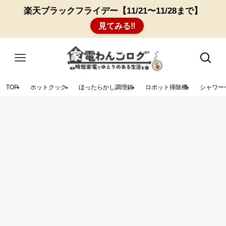
楽天ブラックフライデー【11/21〜11/28まで】
見てみる‼︎
TOP
ホットクック
ほったらかし調理鍋
ロボット掃除機
シャワー