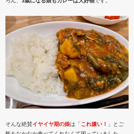
ろん、
3歳になる娘もカレーは大好物
です。
そんな絶賛
イヤイヤ期の娘
は「
これ嫌い！
」とご
飯をなかなか食べてくれなくて困っていました。